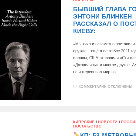
РОССИИ,
БЫВШИЙ ГЛАВА Г
ЭНТОНИ БЛИНКЕН
РАССКАЗАЛ О ПОС
КИЕВУ:
«Мы тихо и незаметно поставили 
оружие – ещё в сентябре 2021 год
словам, США отправили «Стинге
«Джавелины» и многое другое. А
не интересовал мир на…
К
КОММЕНТАРИИ
ОТКЛЮЧЕНЫ
ЗАПИСИ
БЫВШИЙ
ГЛАВА
ГОСДЕПА
ЭНТОНИ
БЛИНКЕН
РАССКАЗАЛ
О
ПОСТАВКАХ
КИПРСКИЕ
/
НОВОСТИ
/
РОССИ
КИЕВУ:
ПОСОЛЬСТВО
КП: 53-МЕТРОВЫ