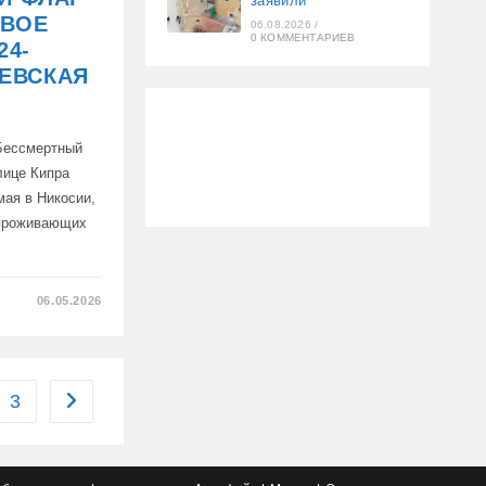
заявили
ОВОЕ
06.08.2026
/
0 КОММЕНТАРИЕВ
24-
ЕВСКАЯ
«Бессмертный
лице Кипра
мая в Никосии,
 проживающих
06.05.2026
3
Перейти на следующую страницу