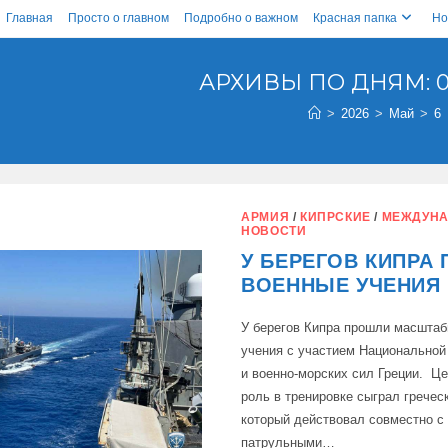
Главная
Просто о главном
Подробно о важном
Красная папка
Но
АРХИВЫ ПО ДНЯМ: 06
>
2026
>
Май
>
6
АРМИЯ
/
КИПРСКИЕ
/
МЕЖДУН
НОВОСТИ
У БЕРЕГОВ КИПРА
ВОЕННЫЕ УЧЕНИЯ
У берегов Кипра прошли масшта
учения с участием Национальной
и военно-морских сил Греции. Ц
роль в тренировке сыграл греческ
который действовал совместно с
патрульными…