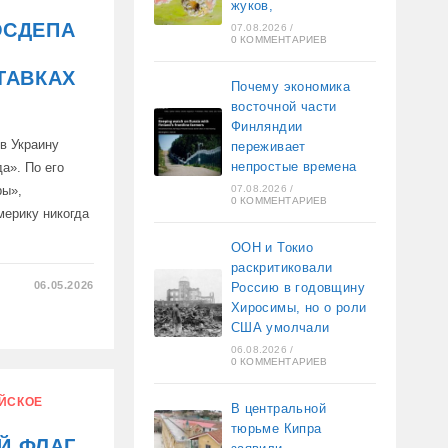
жуков,
ОСДЕПА
07.08.2026
/
0 КОММЕНТАРИЕВ
ТАВКАХ
Почему экономика
восточной части
Финляндии
в Украину
переживает
непростые времена
а». По его
ры»,
07.08.2026
/
0 КОММЕНТАРИЕВ
мерику никогда
ООН и Токио
раскритиковали
06.05.2026
Россию в годовщину
Хиросимы, но о роли
США умолчали
06.08.2026
/
0 КОММЕНТАРИЕВ
ЙСКОЕ
В центральной
тюрьме Кипра
Й ФЛАГ