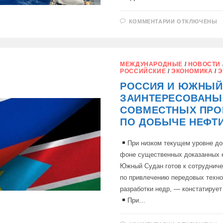
К
КОММЕНТАРИИ
ОТКЛЮЧЕНЫ
ЗАПИСИ
У
БЕРЕГОВ
КИПРА
ПРОШЛИ
ВОЕННЫЕ
МЕЖДУНАРОДНЫЕ
/
НОВОСТИ
УЧЕНИЯ
РОССИЙСКИЕ
/
ЭКОНОМИКА
/
Э
РОССИЯ И ЮЖНЫЙ
ЗАИНТЕРЕСОВАНЫ
СОВМЕСТНЫХ ПРО
ПО ДОБЫЧЕ НЕФТ
При низком текущем уровне до
фоне существенных доказанных 
Южный Судан готов к сотрудниче
по привлечению передовых техно
разработки недр, — констатируе
При…