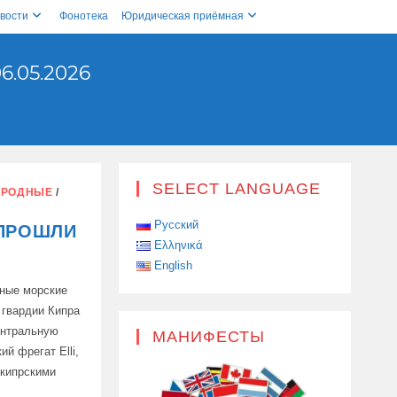
вости
Фонотека
Юридическая приёмная
.05.2026
SELECT LANGUAGE
АРОДНЫЕ
/
Русский
 ПРОШЛИ
Ελληνικά
English
бные морские
 гвардии Кипра
ентральную
МАНИФЕСТЫ
ий фрегат Elli,
 кипрскими