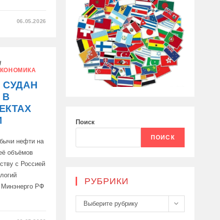
06.05.2026
/
КОНОМИКА
 СУДАН
 В
ЕКТАХ
И
Поиск
ПОИСК
бычи нефти на
её объёмов
ству с Россией
логий
РУБРИКИ
т Минэнерго РФ
Рубрики
Выберите рубрику