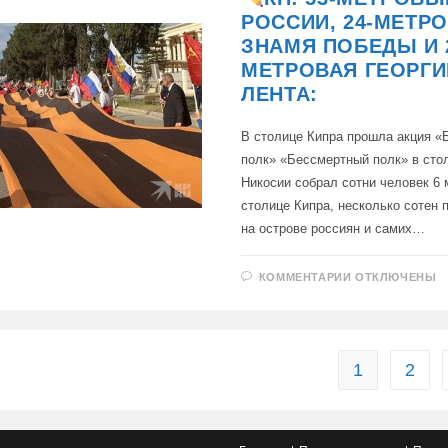
РОССИИ, 24-МЕТР
ЗНАМЯ ПОБЕДЫ И 
МЕТРОВАЯ ГЕОРГИ
ЛЕНТА:
В столице Кипра прошла акция 
полк» «Бессмертный полк» в сто
Никосии собрал сотни человек 6 
столице Кипра, несколько сотен
на острове россиян и самих…
К
КОММЕНТАРИИ
ОТКЛЮЧЕНЫ
ЗАПИСИ
КП:
53-
МЕТРОВЫЙ
ФЛАГ
1
2
РОССИИ,
24-
МЕТРОВОЕ
ЗНАМЯ
ПОБЕДЫ
И
24-