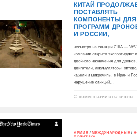
ФОНД
КИТАЙ ПРОДОЛЖА
НАЦИОНАЛЬ
БЛАГОСОСТ
ПОСТАВЛЯТЬ
КОМПОНЕНТЫ ДЛЯ
ПРОГРАММ ДРОНО
И РОССИИ,
несмотря на санкции США — WSJ
компании открыто экспортируют 
двойного назначения для дронов
двигатели, аккумуляторы, оптов
кабели и микрочипы, в Иран и Ро
нарушение санкций…
К
КОММЕНТАРИИ
ОТКЛЮЧЕНЫ
ЗАПИСИ
КИТАЙ
ПРОДОЛЖАЕ
ПОСТАВЛЯТ
КОМПОНЕНТ
ДЛЯ
ПРОГРАММ
ДРОНОВ
ИРАНА
АРМИЯ
/
МЕЖДУНАРОДНЫЕ
/
Н
И
ПОЛИТИКА