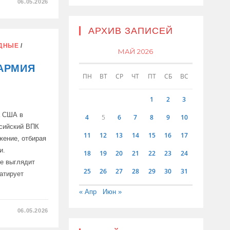
06.05.2026
АРХИВ ЗАПИСЕЙ
ОВАНЫ
ДНЫЕ
/
МАЙ 2026
Х
АРМИЯ
ПН
ВТ
СР
ЧТ
ПТ
СБ
ВС
1
2
3
а США в
4
5
6
7
8
9
10
ссийский ВПК
11
12
13
14
15
16
17
жение, отбирая
и.
18
19
20
21
22
23
24
е выглядит
25
26
27
28
29
30
31
атирует
« Апр
Июн »
06.05.2026