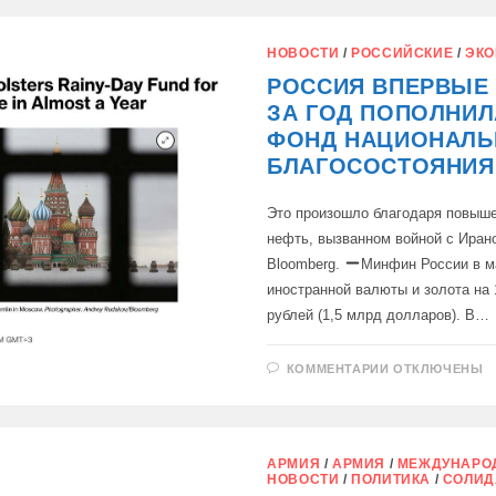
ФОНЕ
РОССИИ
АРМИЯ
США
НОВОСТИ
/
РОССИЙСКИЕ
/
ЭКО
БЕЗНАДЁЖН
УСТАРЕЛА
РОССИЯ ВПЕРВЫЕ
ЗА ГОД ПОПОЛНИЛ
ФОНД НАЦИОНАЛЬ
БЛАГОСОСТОЯНИЯ
Это произошло благодаря повыш
нефть, вызванном войной с Иран
Bloomberg.
Минфин России в м
иностранной валюты и золота на
рублей (1,5 млрд долларов). В…
К
КОММЕНТАРИИ
ОТКЛЮЧЕНЫ
ЗАПИСИ
РОССИЯ
ВПЕРВЫЕ
ПОЧТИ
ЗА
ГОД
АРМИЯ
/
АРМИЯ
/
МЕЖДУНАРО
ПОПОЛНИЛА
НОВОСТИ
/
ПОЛИТИКА
/
СОЛИД
СВОЙ