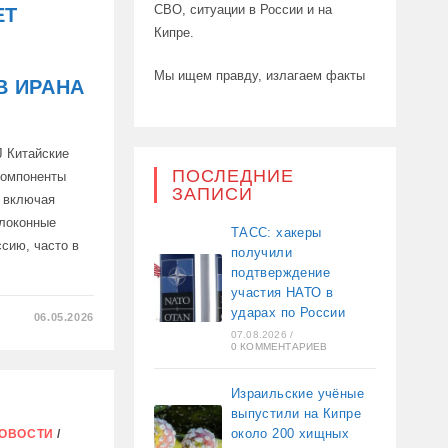
СВО, ситуации в России и на
ЕТ
НОГО
ОЯНИЯ
Кипре.
Мы ищем правду, излагаем факты
В ИРАНА
 Китайские
ПОСЛЕДНИЕ
компоненты
ЗАПИСИ
, включая
олоконные
ТАСС: хакеры
ссию, часто в
получили
подтверждение
участия НАТО в
ударах по России
06.05.2026
07.08.2026
/
0 КОММЕНТАРИЕВ
Т
Ь
Ы
Израильские учёные
выпустили на Кипре
около 200 хищных
ОВОСТИ
/