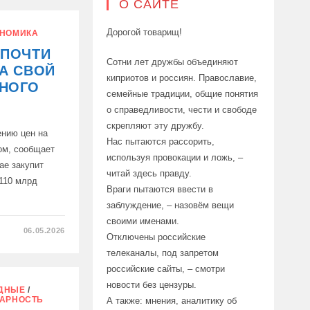
О САЙТЕ
Дорогой товарищ!
НОМИКА
О
 ПОЧТИ
Сотни лет дружбы объединяют
А СВОЙ
киприотов и россиян. Православие,
НОГО
семейные традиции, общие понятия
о справедливости, чести и свободе
скрепляют эту дружбу.
ению цен на
Нас пытаются рассорить,
ом, сообщает
используя провокации и ложь, –
ае закупит
читай здесь правду.
 110 млрд
Враги пытаются ввести в
заблуждение, – назовём вещи
своими именами.
06.05.2026
Отключены российские
телеканалы, под запретом
российские сайты, – смотри
новости без цензуры.
ДНЫЕ
/
АРНОСТЬ
А также: мнения, аналитику об