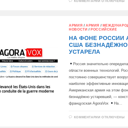
К
КОММЕНТАРИИ
ОТКЛЮЧЕНЫ
ЗАПИСИ
РОССИЯ
И
ЮЖНЫЙ
СУДАН
ЗАИНТЕРЕС
АРМИЯ
/
АРМИЯ
/
МЕЖДУНАРО
В
НОВОСТИ
/
РОССИЙСКИЕ
СОВМЕСТНЫ
ПРОЕКТАХ
НА ФОНЕ РОССИИ 
ПО
ДОБЫЧЕ
США БЕЗНАДЁЖНО
НЕФТИ
УСТАРЕЛА
Россия значительно опередил
области военных технологий. Ро
постоянно совершенствует воору
наиболее эффективные инноваци
Американская армия на этом фон
безнадёжно устаревшей, — конст
французская AgoraVox
На…
К
КОММЕНТАРИИ
ОТКЛЮЧЕНЫ
ЗАПИСИ
НА