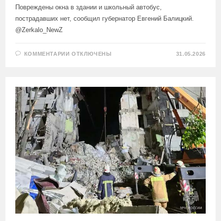
Повреждены окна в здании и школьный автобус,
пострадавших нет, сообщил губернатор Евгений Балицкий.
@Zerkalo_NewZ
К
КОММЕНТАРИИ
ОТКЛЮЧЕНЫ
31.05.2026
ЗАПИСИ
ВСУ
УДАРИЛИ
ПО
ШКОЛЕ
В
ГОРОДЕ
ВАСИЛЬЕВКА
ЗАПОРОЖСКОЙ
ОБЛАСТИ