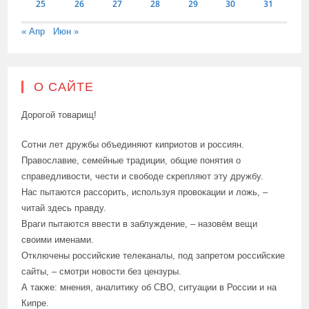
25
26
27
28
29
30
31
« Апр
Июн »
О САЙТЕ
Дорогой товарищ!
Сотни лет дружбы объединяют киприотов и россиян.
Православие, семейные традиции, общие понятия о
справедливости, чести и свободе скрепляют эту дружбу.
Нас пытаются рассорить, используя провокации и ложь, –
читай здесь правду.
Враги пытаются ввести в заблуждение, – назовём вещи
своими именами.
Отключены российские телеканалы, под запретом российские
сайты, – смотри новости без цензуры.
А также: мнения, аналитику об СВО, ситуации в России и на
Кипре.