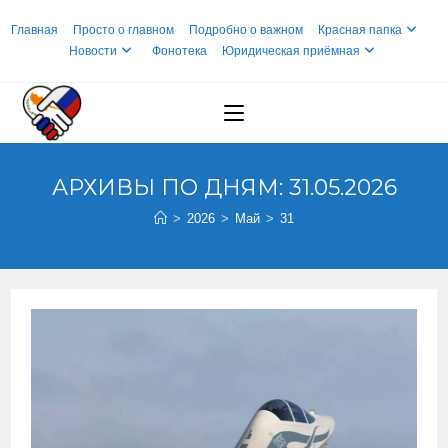
Перейти
Главная
Просто о главном
Подробно о важном
Красная папка
к
Новости
Фонотека
Юридическая приёмная
содержимому
АРХИВЫ ПО ДНЯМ: 31.05.2026
>
2026
>
Май
>
31