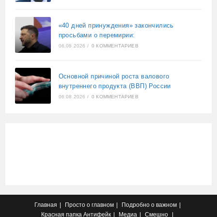
«40 дней принуждения» закончились
просьбами о перемирии:
06.08.2026
/
0 КОММЕНТАРИЕВ
Основной причиной роста валового
внутреннего продукта (ВВП) России
06.08.2026
/
0 КОММЕНТАРИЕВ
Главная
Просто о главном
Подробно о важном
Красная папка
Антифейк
Медиа
Смешно