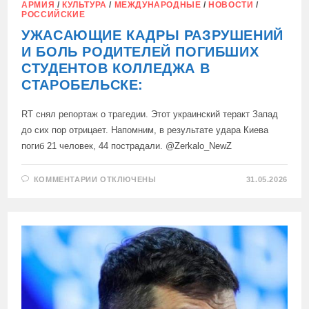
АРМИЯ
/
КУЛЬТУРА
/
МЕЖДУНАРОДНЫЕ
/
НОВОСТИ
/
РОССИЙСКИЕ
УЖАСАЮЩИЕ КАДРЫ РАЗРУШЕНИЙ
И БОЛЬ РОДИТЕЛЕЙ ПОГИБШИХ
СТУДЕНТОВ КОЛЛЕДЖА В
СТАРОБЕЛЬСКЕ:
RT снял репортаж о трагедии. Этот украинский теракт Запад
до сих пор отрицает. Напомним, в результате удара Киева
погиб 21 человек, 44 пострадали. @Zerkalo_NewZ
К
КОММЕНТАРИИ
ОТКЛЮЧЕНЫ
31.05.2026
ЗАПИСИ
УЖАСАЮЩИЕ
КАДРЫ
РАЗРУШЕНИЙ
И
БОЛЬ
РОДИТЕЛЕЙ
ПОГИБШИХ
СТУДЕНТОВ
КОЛЛЕДЖА
В
СТАРОБЕЛЬСКЕ: