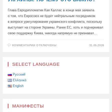
Глава Евродипломатии Кая Каллас в конце мая заявила
о том, что Евросоюз не будет нейтральным посредником
в вопросе урегулирования украинского конфликта, поскольку
выступает на стороне Украины. Ранее ЕС, хоть и подчеркивал
свою поддержку Киева, никогда напрямую не признавал…
К
КОММЕНТАРИИ
ОТКЛЮЧЕНЫ
31.05.2026
ЗАПИСИ
ЕС
ОФИЦИАЛЬНО
ОТКАЗАЛСЯ
ОТ
SELECT LANGUAGE
НЕЙТРАЛИТЕТА
В
ВОПРОСЕ
УКРАИНЫ.
Русский
ПОЧЕМУ
Ελληνικά
ЭТО
ВАЖНО?
English
МАНИФЕСТЫ