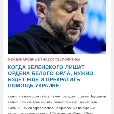
МЕЖДУНАРОДНЫЕ
/
НОВОСТИ
/
ПОЛИТИКА
КОГДА ЗЕЛЕНСКОГО ЛИШАТ
ОРДЕНА БЕЛОГО ОРЛА, НУЖНО
БУДЕТ ЕЩЁ И ПРЕКРАТИТЬ
ПОМОЩЬ УКРАИНЕ,
заявили в польском сейме Ранее президент страны Навроцкий
заявил, что намерен лишить Зеленского высшей награды
Польши. Так он отреагировал на присвоение на Украине
одному из подразделений ВСУ названия «Герои УПА*».…