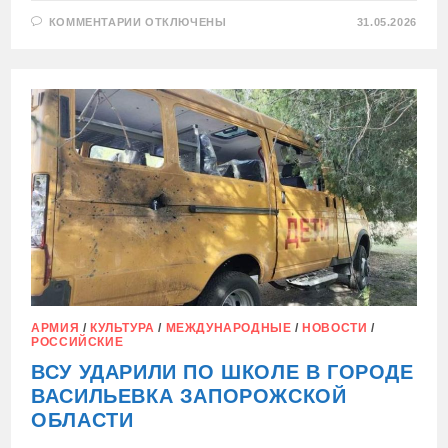
К
КОММЕНТАРИИ
ОТКЛЮЧЕНЫ
31.05.2026
ЗАПИСИ
МОСКВА
И
НЬЮ-
ДЕЛИ
ОБСУЖДАЮТ
ПРОИЗВОДСТВО
СУ-57Э
АРМИЯ
/
КУЛЬТУРА
/
МЕЖДУНАРОДНЫЕ
/
НОВОСТИ
/
РОССИЙСКИЕ
ВСУ УДАРИЛИ ПО ШКОЛЕ В ГОРОДЕ
ВАСИЛЬЕВКА ЗАПОРОЖСКОЙ
ОБЛАСТИ