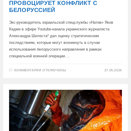
ПРОВОЦИРУЕТ КОНФЛИКТ С
БЕЛОРУССИЕЙ
Экс-руководитель израильской спецслужбы «Натив» Яков
Кедми в эфире Youtube-канала украинского журналиста
Александра Шелеста* дал оценку стратегическим
последствиям, которые могут возникнуть в случае
использования белорусского направления в рамках
специальной военной операции.…
К
КОММЕНТАРИИ
ОТКЛЮЧЕНЫ
27.05.2026
ЗАПИСИ
АНАЛИТИК
КЕДМИ:
ЗАЧЕМ
КИЕВ
ПРОВОЦИРУЕТ
КОНФЛИКТ
С
БЕЛОРУССИЕЙ