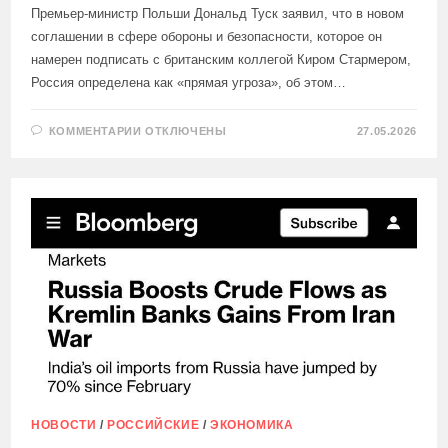
Премьер-министр Польши Дональд Туск заявил, что в новом
соглашении в сфере обороны и безопасности, которое он
намерен подписать с британским коллегой Киром Стармером,
Россия определена как «прямая угроза», об этом…
К
КОММЕНТАРИИ
ОТКЛЮЧЕНЫ
27.05.2026
ЗАПИСИ
РОССИЯ
ОПРЕДЕЛЕНА
КАК
«ПРЯМАЯ
УГРОЗА»
НОВОСТИ
/
РОССИЙСКИЕ
/
ЭКОНОМИКА