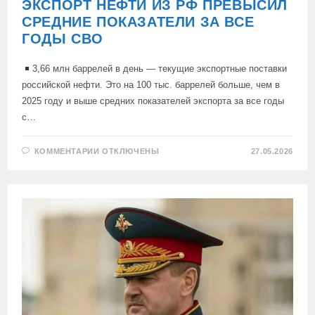
ЭКСПОРТ НЕФТИ ИЗ РФ ПРЕВЫСИЛ
СРЕДНИЕ ПОКАЗАТЕЛИ ЗА ВСЕ
ГОДЫ СВО
3,66 млн баррелей в день — текущие экспортные поставки
российской нефти. Это на 100 тыс. баррелей больше, чем в
2025 году и выше средних показателей экспорта за все годы
с…
К
КОММЕНТАРИИ
ОТКЛЮЧЕНЫ
27.05.2026
ЗАПИСИ
ЭКСПОРТ
НЕФТИ
ИЗ
РФ
ПРЕВЫСИЛ
СРЕДНИЕ
ПОКАЗАТЕЛИ
ЗА
ВСЕ
ГОДЫ
СВО