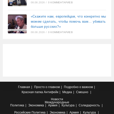
08.08.2026
/
0 КОММЕНТАРИЕВ
«Скажите нам, европейцам, что конкретно мы
можем сделать, чтобы помочь вам… убивать
больше русских?»
08.08.2026
/
0 КОММЕНТАРИЕВ
Главная
Просто о главном
Подробно о важном
Красная папка
Антифейк
Медиа
Смешно
Новости
Международные
Политика
Экономика
Армия
Культура
Солидарность
Российские
Политика
Экономика
Армия
Культура