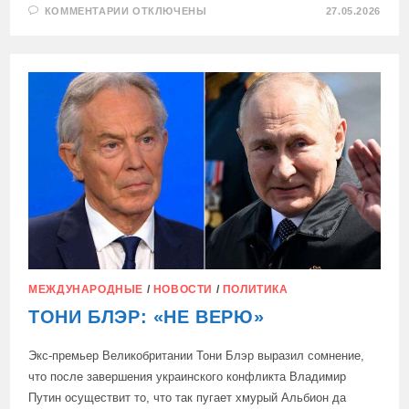
К
КОММЕНТАРИИ
ОТКЛЮЧЕНЫ
27.05.2026
ЗАПИСИ
В
СОЧИ
УСПЕШНО
ЗАВЕРШИЛСЯ
ПРОЕКТ
ПО
ВЫРАЩИВАНИЮ
ПЕРВЫХ
РОССИЙСКИХ
БАНАНОВ
В
ИИ-
ТЕПЛИЦАХ
МЕЖДУНАРОДНЫЕ
/
НОВОСТИ
/
ПОЛИТИКА
ТОНИ БЛЭР: «НЕ ВЕРЮ»
Экс-премьер Великобритании Тони Блэр выразил сомнение,
что после завершения украинского конфликта Владимир
Путин осуществит то, что так пугает хмурый Альбион да