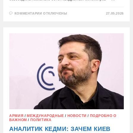
К
КОММЕНТАРИИ
ОТКЛЮЧЕНЫ
27.05.2026
ЗАПИСИ
ГОД
НАЗАД
У
ГЕНЕРАЛА
ИВАНАЕВА
БЫЛА
ЗАДАЧА:
ОСВОБОДИТЬ
ДНР
В
СВОЕЙ
ЗОНЕ
АРМИЯ
/
МЕЖДУНАРОДНЫЕ
/
НОВОСТИ
/
ПОДРОБНО О
ВАЖНОМ
/
ПОЛИТИКА
АНАЛИТИК КЕДМИ: ЗАЧЕМ КИЕВ