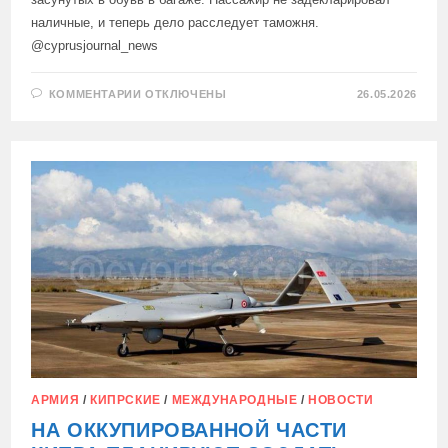
наличные, и теперь дело расследует таможня.
@cyprusjournal_news
К
КОММЕНТАРИИ
ОТКЛЮЧЕНЫ
26.05.2026
ЗАПИСИ
В
АЭРОПОРТУ
ПАФОСА
ТАМОЖЕННИКИ
ИЗЪЯЛИ
ПОЧТИ
€200.000
НАЛИЧНЫМИ
У
ГРАЖДАНИНА
УКРАИНЫ,
АРМИЯ
/
КИПРСКИЕ
/
МЕЖДУНАРОДНЫЕ
/
НОВОСТИ
НА ОККУПИРОВАННОЙ ЧАСТИ