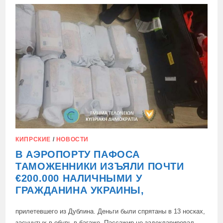
В
«КАЗАХСТАНСКОЙ
ПРАВДЕ»
В
ПРЕДДВЕРИИ
ГОСВИЗИТА
В
АСТАНУ
КИПРСКИЕ
/
НОВОСТИ
В АЭРОПОРТУ ПАФОСА
ТАМОЖЕННИКИ ИЗЪЯЛИ ПОЧТИ
€200.000 НАЛИЧНЫМИ У
ГРАЖДАНИНА УКРАИНЫ,
прилетевшего из Дублина. Деньги были спрятаны в 13 носках,
засунутых в обувь в багаже. Пассажир не задекларировал