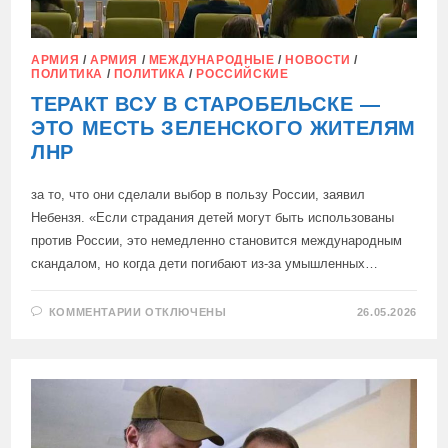
АРМИЯ
/
АРМИЯ
/
МЕЖДУНАРОДНЫЕ
/
НОВОСТИ
/
ПОЛИТИКА
/
ПОЛИТИКА
/
РОССИЙСКИЕ
ТЕРАКТ ВСУ В СТАРОБЕЛЬСКЕ —
ЭТО МЕСТЬ ЗЕЛЕНСКОГО ЖИТЕЛЯМ
ЛНР
за то, что они сделали выбор в пользу России, заявил
Небензя. «Если страдания детей могут быть использованы
против России, это немедленно становится международным
скандалом, но когда дети погибают из-за умышленных…
К
КОММЕНТАРИИ
ОТКЛЮЧЕНЫ
26.05.2026
ЗАПИСИ
ТЕРАКТ
ВСУ
В
СТАРОБЕЛЬСКЕ
—
ЭТО
МЕСТЬ
ЗЕЛЕНСКОГО
ЖИТЕЛЯМ