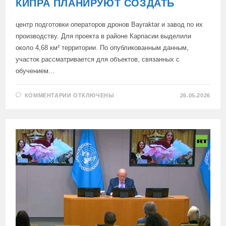
КИПРА ПЛАНИРУЮТ СОЗДАТЬ
центр подготовки операторов дронов Bayraktar и завод по их
производству. Для проекта в районе Карпасии выделили
около 4,68 км² территории. По опубликованным данным,
участок рассматривается для объектов, связанных с
обучением…
К
КОММЕНТАРИИ
ОТКЛЮЧЕНЫ
26.05.2026
ЗАПИСИ
НА
ОККУПИРОВАННОЙ
ЧАСТИ
КИПРА
ПЛАНИРУЮТ
СОЗДАТЬ