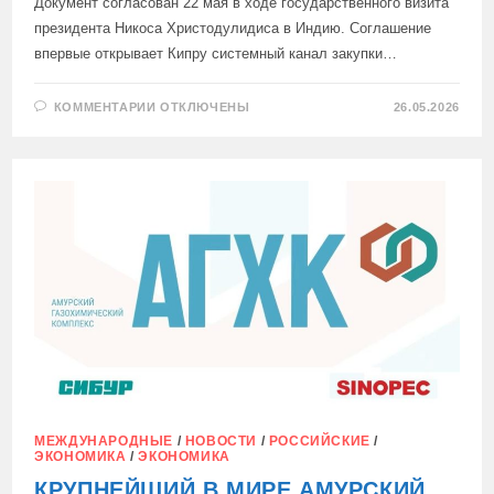
Документ согласован 22 мая в ходе государственного визита
президента Никоса Христодулидиса в Индию. Соглашение
впервые открывает Кипру системный канал закупки…
К
КОММЕНТАРИИ
ОТКЛЮЧЕНЫ
26.05.2026
ЗАПИСИ
КИПР
ПЛАНИРУЕТ
ЗАКУПАТЬ
ИНДИЙСКИЕ
БЕСПИЛОТНИКИ
И
РАКЕТЫ
МЕЖДУНАРОДНЫЕ
/
НОВОСТИ
/
РОССИЙСКИЕ
/
ЭКОНОМИКА
/
ЭКОНОМИКА
КРУПНЕЙШИЙ В МИРЕ АМУРСКИЙ