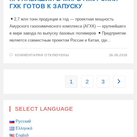
ГХК ГОТОВ К ЗАПУСКУ
2,7 млн тонн продукции в год — проектная мощность
Амурского газохимического комплекса (АГХК) — крупнейшего
в мире завода по выпуску базовых полимеров
Предприятие
является совместным проектом России и Китая, где…
К
КОММЕНТАРИИ
ОТКЛЮЧЕНЫ
26.05.2026
ЗАПИСИ
КРУПНЕЙШИЙ
В
МИРЕ
АМУРСКИЙ
ГХК
1
2
3
Перейти 
ГОТОВ
К
ЗАПУСКУ
SELECT LANGUAGE
Русский
Ελληνικά
English