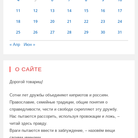
11
12
13
14
15
16
17
18
19
20
21
22
23
24
25
26
27
28
29
30
31
« Апр
Июн »
О САЙТЕ
Дорогой товарищ!
Сотни лет дружбы объединяют киприотов и россиян.
Православие, семейные традиции, общие понятия о
справедливости, чести и свободе скрепляют эту дружбу.
Нас пытаются рассорить, используя провокации и ложь, –
читай здесь правду.
Враги пытаются ввести в заблуждение, – назовём вещи
своими именами.