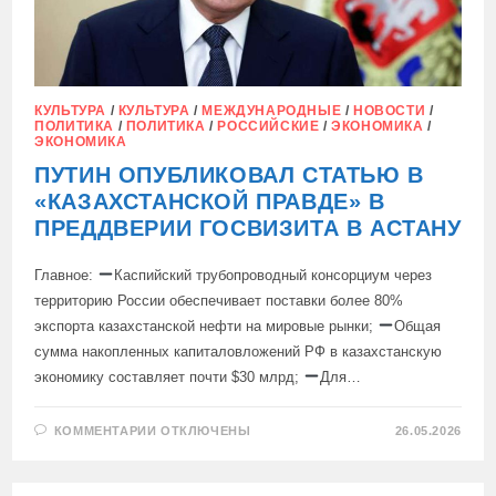
КУЛЬТУРА
/
КУЛЬТУРА
/
МЕЖДУНАРОДНЫЕ
/
НОВОСТИ
/
ПОЛИТИКА
/
ПОЛИТИКА
/
РОССИЙСКИЕ
/
ЭКОНОМИКА
/
ЭКОНОМИКА
ПУТИН ОПУБЛИКОВАЛ СТАТЬЮ В
«КАЗАХСТАНСКОЙ ПРАВДЕ» В
ПРЕДДВЕРИИ ГОСВИЗИТА В АСТАНУ
Главное:
Каспийский трубопроводный консорциум через
территорию России обеспечивает поставки более 80%
экспорта казахстанской нефти на мировые рынки;
Общая
сумма накопленных капиталовложений РФ в казахстанскую
экономику составляет почти $30 млрд;
Для…
К
КОММЕНТАРИИ
ОТКЛЮЧЕНЫ
26.05.2026
ЗАПИСИ
ПУТИН
ОПУБЛИКОВАЛ
СТАТЬЮ