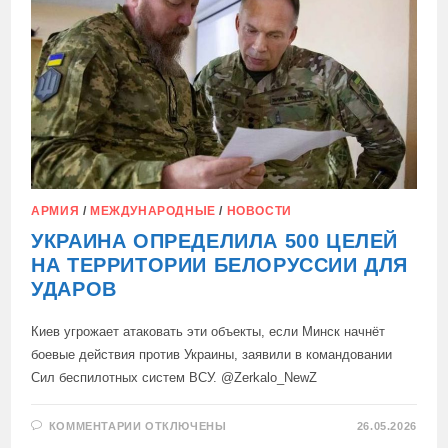
ЛНР
АРМИЯ
/
МЕЖДУНАРОДНЫЕ
/
НОВОСТИ
УКРАИНА ОПРЕДЕЛИЛА 500 ЦЕЛЕЙ
НА ТЕРРИТОРИИ БЕЛОРУССИИ ДЛЯ
УДАРОВ
Киев угрожает атаковать эти объекты, если Минск начнёт
боевые действия против Украины, заявили в командовании
Сил беспилотных систем ВСУ. @Zerkalo_NewZ
К
КОММЕНТАРИИ
ОТКЛЮЧЕНЫ
26.05.2026
ЗАПИСИ