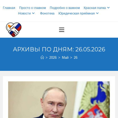
Перейти
Главная
Просто о главном
Подробно о важном
Красная папка
к
Новости
Фонотека
Юридическая приёмная
содержимому
АРХИВЫ ПО ДНЯМ: 26.05.2026
>
2026
>
Май
>
26